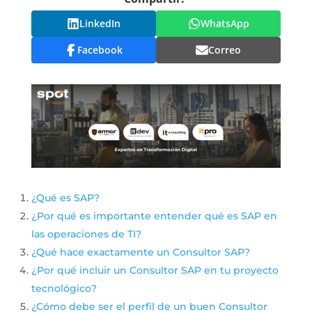
LinkedIn
WhatsApp
Facebook
Correo
¿Qué es SAP?
¿Por qué es importante entender qué es SAP en
las operaciones de TI?
¿Qué hace exactamente un Consultor SAP?
¿Por qué incluir un Consultor SAP en tu proyecto
tecnológico?
¿Cómo debe ser el perfil de un buen Consultor