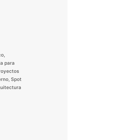
co,
da para
royectos
erno, Spot
quitectura