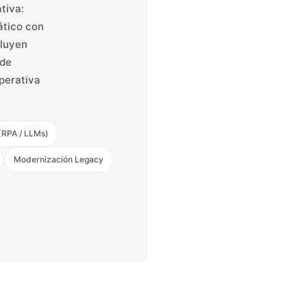
tiva:
ático con
cluyen
 de
perativa
(RPA / LLMs)
Modernización Legacy