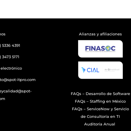
nos
Alianzas y afiliaciones
) 5336 4391
) 3473 5171
 electrónico
to@spot-itpro.com
eycalidad@spot-
FAQs – Desarrollo de Software
com
FAQs – Staffing en México
FAQs – ServiceNow y Servicio
ed by C. Garnica
de Consultoría en TI
Auditoría Anual