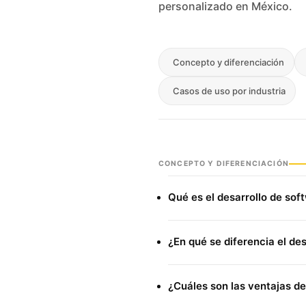
personalizado en México.
Concepto y diferenciación
Casos de uso por industria
CONCEPTO Y DIFERENCIACIÓN
Qué es el desarrollo de sof
El
desarrollo de software a
¿En qué se diferencia el de
tecnológicas exclusivas par
software comercial estánd
El
software comercial está
con sistemas legacy y escala
¿Cuáles son las ventajas de
incluye módulos que no usa