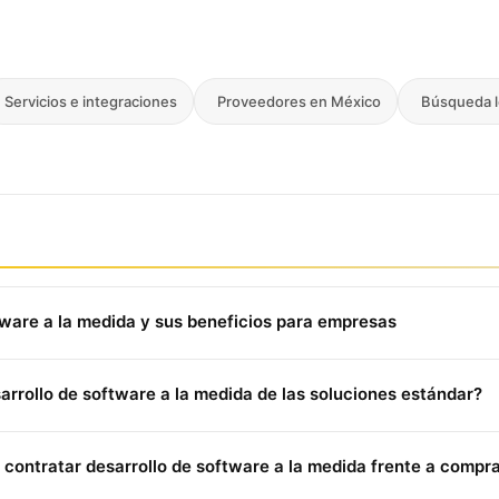
Servicios e integraciones
Proveedores en México
Búsqueda l
tware a la medida y sus beneficios para empresas
 la medida
es un servicio especializado que diseña, construye
sarrollo de software a la medida de las soluciones estándar?
a resolver las necesidades operativas específicas de una orga
ar (COTS), garantiza
propiedad intelectual total
sobre el códig
ndar
(ERP, CRM, SaaS) está diseñado para necesidades genéric
bilidad sin límites artificiales.
 contratar desarrollo de software a la medida frente a compr
rás, integraciones limitadas a su ecosistema, dependencia de