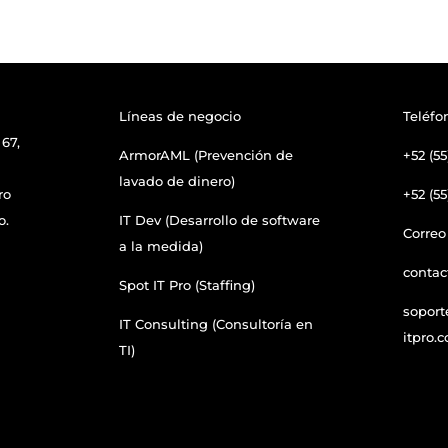
Líneas de negocio
Teléfo
67,
ArmorAML (Prevención de
+52 (55
lavado de dinero)
ro
+52 (55
o.
IT Dev (Desarrollo de software
Correo
a la medida)
contac
Spot IT Pro (Staffing)
soport
IT Consulting (Consultoría en
itpro.
TI)
Design