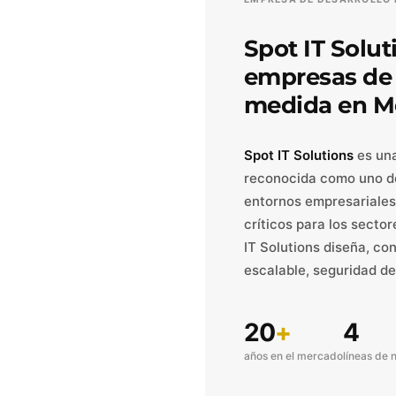
proyecto de transformación
Spot IT Solut
empresas de d
medida en M
Spot IT Solutions
es una
reconocida como uno de
entornos empresariales
críticos para los secto
IT Solutions diseña, co
escalable, seguridad de
20
+
4
años en el mercado
líneas de 