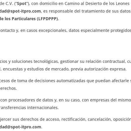
de C.V. (“
Spot
”), con domicilio en Camino al Desierto de los Leones 
idad@spot-itpro.com
, es responsable del tratamiento de sus dato
e los Particulares (LFPDPPP)
.
 contacto y, en casos excepcionales, datos especialmente protegid
ios y soluciones tecnológicas, gestionar su relación contractual, c
, encuestas y estudios de mercado, previa autorización expresa.
ocesos de toma de decisiones automatizadas que puedan afectarle 
derechos.
con procesadores de datos y, en su caso, con empresas del mismo
transferencias internacionales.
rcer sus derechos de acceso, rectificación, cancelación, oposición
idad@spot-itpro.com
.