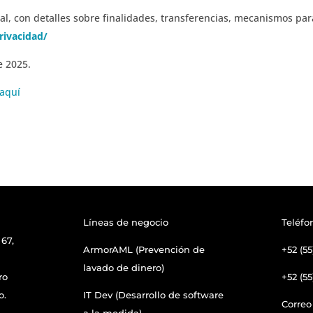
ral, con detalles sobre finalidades, transferencias, mecanismos par
rivacidad/
e 2025.
aquí
Líneas de negocio
Teléfo
67,
ArmorAML (Prevención de
+52 (55
lavado de dinero)
ro
+52 (55
o.
IT Dev (Desarrollo de software
Correo