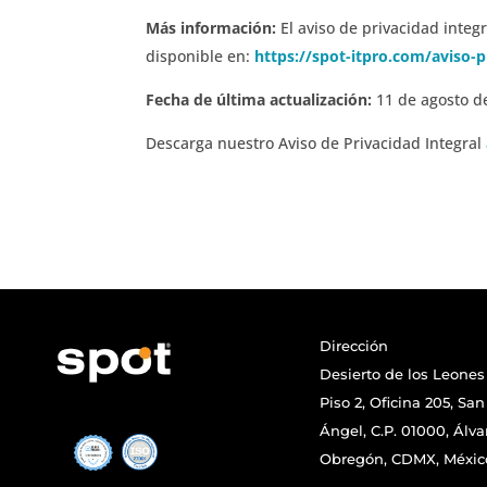
Más información:
El aviso de privacidad integ
disponible en:
https://spot-itpro.com/aviso-p
Fecha de última actualización:
11 de agosto d
Descarga nuestro Aviso de Privacidad Integral
Dirección
Desierto de los Leones 
Piso 2, Oficina 205, San
Ángel, C.P. 01000, Álva
Obregón, CDMX, Méxic