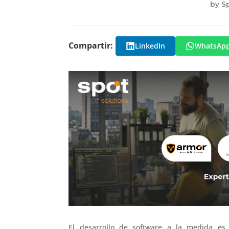
by
Sp
Compartir:
LinkedIn
WhatsAp
El desarrollo de software a la medida es 