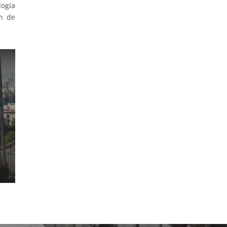
logía
n de