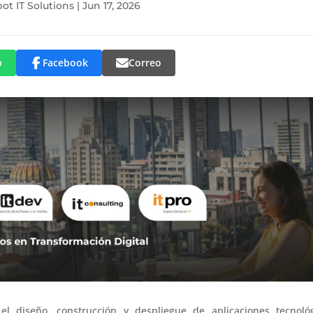
ot IT Solutions
|
Jun 17, 2026
p
Facebook
Correo
el diseño, construcción y despliegue de aplicaciones tecnoló