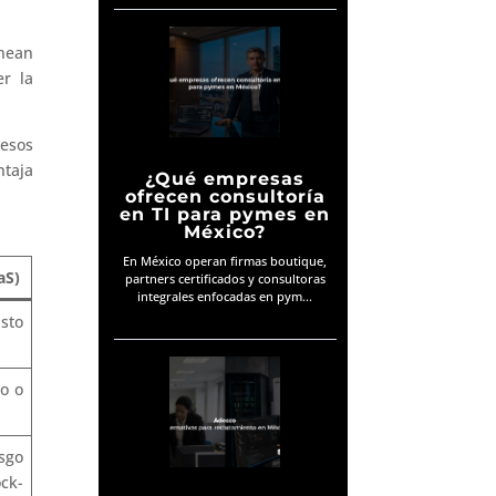
inean
er la
cesos
ntaja
¿Qué empresas
ofrecen consultoría
en TI para pymes en
México?
En México operan firmas boutique,
aS)
partners certificados y consultoras
integrales enfocadas en pym...
sto
io o
esgo
ck-