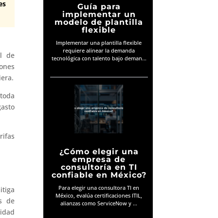
es
Guía para
implementar un
modelo de plantilla
flexible
Implementar una plantilla flexible
requiere alinear la demanda
al de
tecnológica con talento bajo deman...
iones
iera.
 toda
gasto
rifas
¿Cómo elegir una
empresa de
consultoría en TI
confiable en México?
Para elegir una consultora TI en
itiga
México, evalúa certificaciones ITIL,
es de
alianzas como ServiceNow y ...
lidad