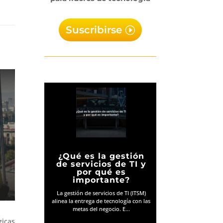
Suscribirse
¿Qué es la gestión
de servicios de TI y
por qué es
importante?
La gestión de servicios de TI (ITSM)
alinea la entrega de tecnología con las
metas del negocio. E...
gicas