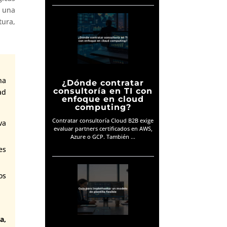
 una
tura,
na
¿Dónde contratar
consultoría en TI con
ad
enfoque en cloud
computing?
Contratar consultoría Cloud B2B exige
va
evaluar partners certificados en AWS,
Azure o GCP. También ...
es
os
a,