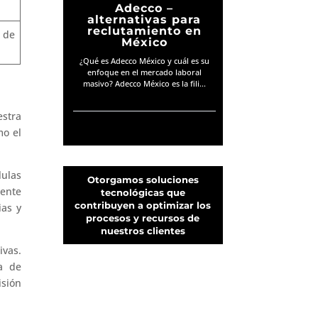
Adecco –
alternativas para
reclutamiento en
s de
México
¿Qué es Adecco México y cuál es su
enfoque en el mercado laboral
masivo? Adecco México es la fili...
estra
mo el
lulas
Otorgamos soluciones
mente
tecnológicas que
contribuyen a optimizar los
ias y
procesos y recursos de
nuestros clientes
ivas.
a de
sión