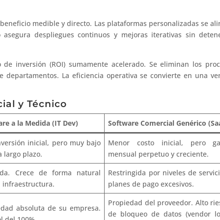
 beneficio medible y directo. Las plataformas personalizadas se al
 asegura despliegues continuos y mejoras iterativas sin deten
o de inversión (ROI) sumamente acelerado. Se eliminan los pro
e departamentos. La eficiencia operativa se convierte en una ve
ial y Técnico
re a la Medida (IT Dev)
Software Comercial Genérico (Sa
nversión inicial, pero muy bajo
Menor costo inicial, pero ga
a largo plazo.
mensual perpetuo y creciente.
tada. Crece de forma natural
Restringida por niveles de servic
 infraestructura.
planes de pago excesivos.
Propiedad del proveedor. Alto ri
edad absoluta de su empresa.
de bloqueo de datos (vendor lo
l del 100%.