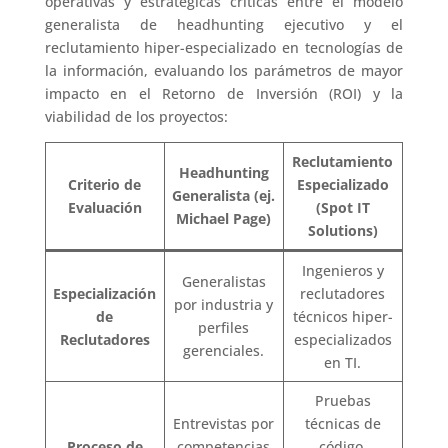
operativas y estratégicas críticas entre el modelo
generalista de headhunting ejecutivo y el
reclutamiento hiper-especializado en tecnologías de
la información, evaluando los parámetros de mayor
impacto en el Retorno de Inversión (ROI) y la
viabilidad de los proyectos:
Reclutamiento
Headhunting
Criterio de
Especializado
Generalista (ej.
Evaluación
(Spot IT
Michael Page)
Solutions)
Ingenieros y
Generalistas
Especialización
reclutadores
por industria y
de
técnicos hiper-
perfiles
Reclutadores
especializados
gerenciales.
en TI.
Pruebas
Entrevistas por
técnicas de
Proceso de
competencias
código,